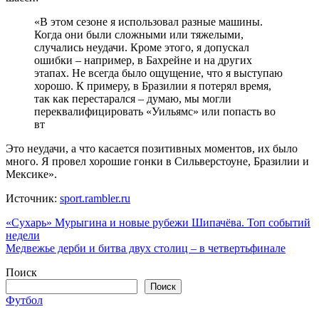
«В этом сезоне я использовал разные машины.
Когда они были сложными или тяжелыми,
случались неудачи. Кроме этого, я допускал
ошибки – например, в Бахрейне и на других
этапах. Не всегда было ощущение, что я выступаю
хорошо. К примеру, в Бразилии я потерял время,
так как перестарался – думаю, мы могли
переквалифицировать «Уильямс» или попасть во
вт
Это неудачи, а что касается позитивных моментов, их было
много. Я провел хорошие гонки в Сильверстоуне, Бразилии и
Мексике».
Источник:
sport.rambler.ru
Навигация
«Сухарь» Мурыгина и новые рубежи Шипачёва. Топ событий
недели
по
Медвежье дерби и битва двух столиц – в четвертьфинале
записям
Поиск
Поиск
Футбол