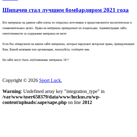
Шипачев стал лучшим бомбардиром 2021 года
Все материалы на данном сайте взяты из открытых источников и предоставляются исключительно в
ознакомительных целях. Права на материалы принадлежат их владельцам. Администрация сайта
ответственности за содержание материала не несет.
Если Вы обнаружили на нашем сайте материалы, которые нарушают авторские права, принадлежащие
Вам, Вашей компании или организации, пожалуйста, сообщите нам.
На сайте могут быть опубликованы материалы 18+!
Copyright © 2026
Sport Luck.
Warning
: Undefined array key "integration_type" in
/var/www/user658379/data/www/luckus.ru/wp-
content/uploads/.sape/sape.php
on line
2012