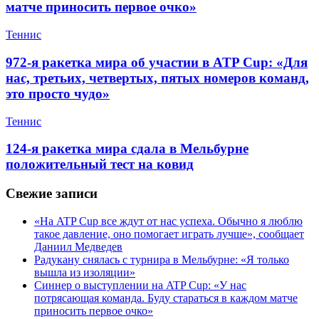
матче приносить первое очко»
Теннис
972-я ракетка мира об участии в ATP Cup: «Для
нас, третьих, четвертых, пятых номеров команд,
это просто чудо»
Теннис
124-я ракетка мира сдала в Мельбурне
положительный тест на ковид
Свежие записи
«На ATP Cup все ждут от нас успеха. Обычно я люблю
такое давление, оно помогает играть лучше», сообщает
Даниил Медведев
Радукану снялась с турнира в Мельбурне: «Я только
вышла из изоляции»
Синнер о выступлении на ATP Cup: «У нас
потрясающая команда. Буду стараться в каждом матче
приносить первое очко»