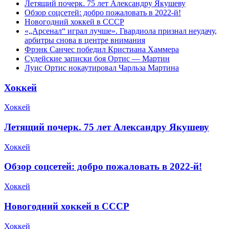
Летящий почерк. 75 лет Александру Якушеву
Обзор соцсетей: добро пожаловать в 2022-й!
Новогодний хоккей в СССР
«„Арсенал“ играл лучше». Гвардиола признал неудачу,
арбитры снова в центре внимания
Фрэнк Санчес победил Кристиана Хаммера
Судейские записки боя Ортис — Мартин
Луис Ортис нокаутировал Чарльза Мартина
Хоккей
Хоккей
Летящий почерк. 75 лет Александру Якушеву
Хоккей
Обзор соцсетей: добро пожаловать в 2022-й!
Хоккей
Новогодний хоккей в СССР
Хоккей