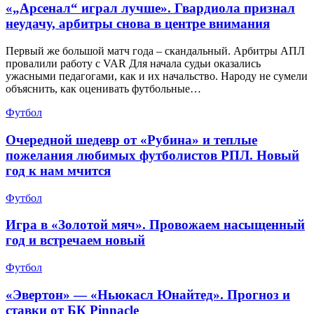
«„Арсенал“ играл лучше». Гвардиола признал
неудачу, арбитры снова в центре внимания
Первый же большой матч года – скандальный. Арбитры АПЛ
провалили работу с VAR Для начала судьи оказались
ужасными педагогами, как и их начальство. Народу не сумели
объяснить, как оценивать футбольные…
Футбол
Очередной шедевр от «Рубина» и теплые
пожелания любимых футболистов РПЛ. Новый
год к нам мчится
Футбол
Игра в «Золотой мяч». Провожаем насыщенный
год и встречаем новый
Футбол
«Эвертон» — «Ньюкасл Юнайтед». Прогноз и
ставки от БК Pinnacle