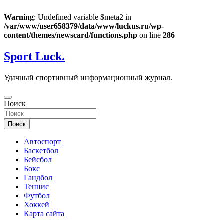
Warning
: Undefined variable $meta2 in
/var/www/user658379/data/www/luckus.ru/wp-
content/themes/newscard/functions.php
on line
286
Перейти
Sport Luck.
к
содержимому
Удачный спортивный информационный журнал.
Поиск
Поиск
Автоспорт
Баскетбол
Бейсбол
Бокс
Гандбол
Теннис
Футбол
Хоккей
Карта сайта