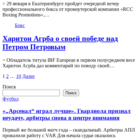
> 29 января в Екатеринбурге пройдет очередной вечер
профессионального бокса от промоутерской компании «RCC
Boxing Promotions»,…
Бокс
Харитон Агрба о своей победе над
Петром Петровым
> Обладатель титула IBF European в первом полусреднем весе
Харитон Агрба дал комментарий по поводу своей…
Пагинация
1
2
…
10
Далее
записей
Поиск
Поиск
Футбол
«„Арсенал“ играл лучше». Гвардиола признал
неудачу, арбитры снова в центре внимания
Первый же большой матч года – скандальный. Арбитры АПЛ
провалили работу с VAR Для начала судьи оказались