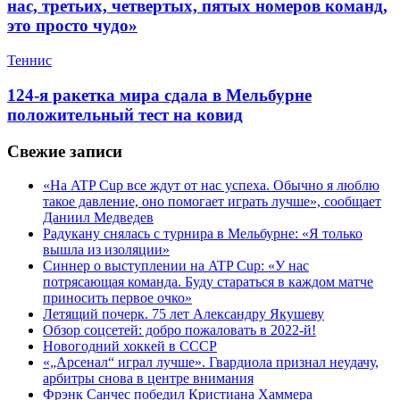
нас, третьих, четвертых, пятых номеров команд,
это просто чудо»
Теннис
124-я ракетка мира сдала в Мельбурне
положительный тест на ковид
Свежие записи
«На ATP Cup все ждут от нас успеха. Обычно я люблю
такое давление, оно помогает играть лучше», сообщает
Даниил Медведев
Радукану снялась с турнира в Мельбурне: «Я только
вышла из изоляции»
Синнер о выступлении на ATP Cup: «У нас
потрясающая команда. Буду стараться в каждом матче
приносить первое очко»
Летящий почерк. 75 лет Александру Якушеву
Обзор соцсетей: добро пожаловать в 2022-й!
Новогодний хоккей в СССР
«„Арсенал“ играл лучше». Гвардиола признал неудачу,
арбитры снова в центре внимания
Фрэнк Санчес победил Кристиана Хаммера