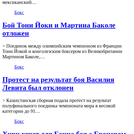
мексиканский…
Бокс
Бой Тони Йоки и Мартина Баколе
отложен
> Поединок между олимпийским чемпионом из Франции
Тони Йокой и конголезским боксером из Великобритании
Мартином Баколе,…
Бокс
Протест на результат боя Василия
Левита был отклонен
> Казахстанская сборная подала протест на результат
полуфинального поединка чемпионата мира в весовой
категории до 91…
Бокс
Хирн хочет для Бенна боя с Бронером