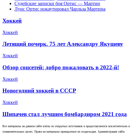
Судейские записки боя Ортис — Мартин
Луис Ортис нокаутировал Чарльза Мартина
Хоккей
Хоккей
Летящий почерк. 75 лет Александру Якушеву
Хоккей
Обзор соцсетей: добро пожаловать в 2022-й!
Хоккей
Новогодний хоккей в СССР
Хоккей
Шипачев стал лучшим бомбардиром 2021 года
Все материалы на данном сайте взяты из открытых источников и предоставляются исключительно в
ознакомительных целях. Права на материалы принадлежат их владельцам. Администрация сайта