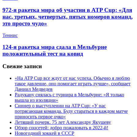
972-я ракетка мира об участии в ATP Cup: «Для
нас, третьих, четвертых, пятых номеров команд,
это просто чудо»
Теннис
124-я ракетка мира сдала в Мельбурне
положительный тест на ковид
Свежие записи
«На ATP Cup все ждут от нас успеха. Обычно я люблю
такое давление, оно помогает играть лучше», сообщает
Даниил Медведев
Радукану снялась с турнира в Мельбурне: «Я только
вышла из изоляции»
Синнер о выступлении на ATP Cup: «У нас
потрясающая команда. Буду стараться в каждом матче
приносить первое очко»
Летящий почерк. 75 лет Александру Якушеву
Обзор соцсетей: добро пожаловать в 2022-й!
Новогодний хоккей в СССР