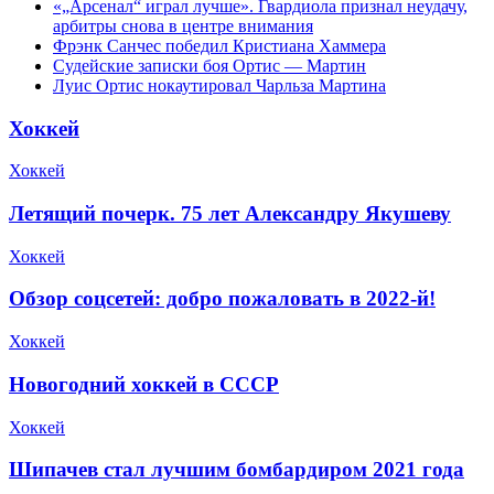
«„Арсенал“ играл лучше». Гвардиола признал неудачу,
арбитры снова в центре внимания
Фрэнк Санчес победил Кристиана Хаммера
Судейские записки боя Ортис — Мартин
Луис Ортис нокаутировал Чарльза Мартина
Хоккей
Хоккей
Летящий почерк. 75 лет Александру Якушеву
Хоккей
Обзор соцсетей: добро пожаловать в 2022-й!
Хоккей
Новогодний хоккей в СССР
Хоккей
Шипачев стал лучшим бомбардиром 2021 года