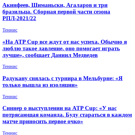
Акинфеев, Шиманьски, Агаларов и три
бразильца. Сборная первой части сезона
РПЛ-2021/22
Теннис
«На ATP Cup все ждут от нас успеха. Обычно я
люблю такое давление, оно помогает играть
лучше», сообщает Даниил Медведев
Теннис
Радукану снялась с турнира в Мельбурне: «Я
только вышла из изоляции»
Теннис
Синнер о выступлении на ATP Cup: «У нас
потрясающая команда. Буду стараться в каждом
матче приносить первое очко»
Теннис