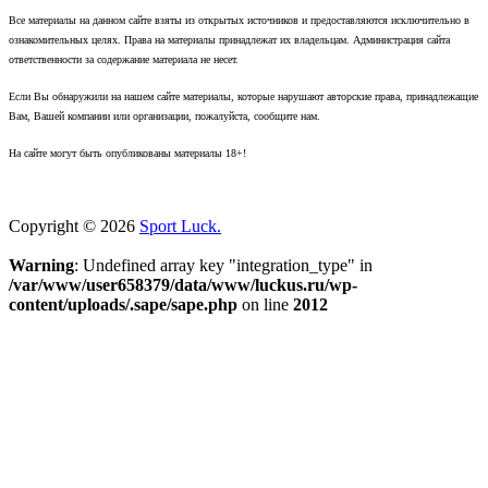
Все материалы на данном сайте взяты из открытых источников и предоставляются исключительно в
ознакомительных целях. Права на материалы принадлежат их владельцам. Администрация сайта
ответственности за содержание материала не несет.
Если Вы обнаружили на нашем сайте материалы, которые нарушают авторские права, принадлежащие
Вам, Вашей компании или организации, пожалуйста, сообщите нам.
На сайте могут быть опубликованы материалы 18+!
Copyright © 2026
Sport Luck.
Warning
: Undefined array key "integration_type" in
/var/www/user658379/data/www/luckus.ru/wp-
content/uploads/.sape/sape.php
on line
2012