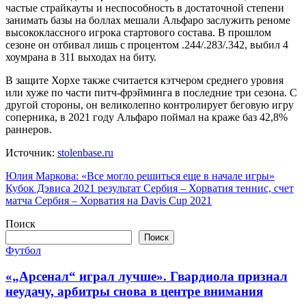
частые страйкауты и неспособность в достаточной степени
занимать базы на боллах мешали Альфаро заслужить реноме
высококлассного игрока стартового состава. В прошлом
сезоне он отбивал лишь с процентом .244/.283/.342, выбил 4
хоумрана в 311 выходах на биту.
В защите Хорхе также считается кэтчером среднего уровня
или хуже по части питч-фрэйминга в последние три сезона. С
другой стороны, он великолепно контролирует беговую игру
соперника, в 2021 году Альфаро поймал на краже баз 42,8%
раннеров.
Источник:
stolenbase.ru
Навигация
Юлия Маркова: «Все могло решиться еще в начале игры»
Кубок Дэвиса 2021 результат Сербия – Хорватия теннис, счет
по
матча Сербия – Хорватия на Davis Cup 2021
записям
Поиск
Поиск
Футбол
«„Арсенал“ играл лучше». Гвардиола признал
неудачу, арбитры снова в центре внимания