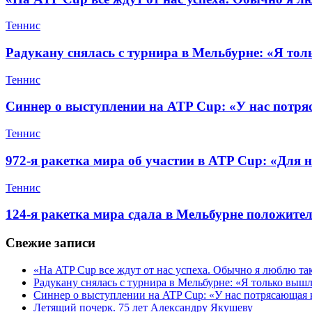
Теннис
Радукану снялась с турнира в Мельбурне: «Я то
Теннис
Синнер о выступлении на ATP Cup: «У нас потря
Теннис
972-я ракетка мира об участии в ATP Cup: «Для н
Теннис
124-я ракетка мира сдала в Мельбурне положител
Свежие записи
«На ATP Cup все ждут от нас успеха. Обычно я люблю та
Радукану снялась с турнира в Мельбурне: «Я только выш
Синнер о выступлении на ATP Cup: «У нас потрясающая к
Летящий почерк. 75 лет Александру Якушеву