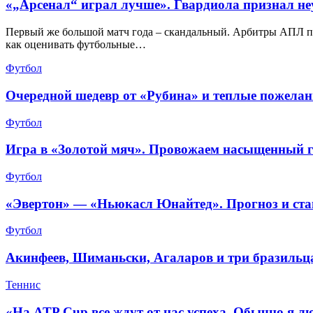
«„Арсенал“ играл лучше». Гвардиола признал не
Первый же большой матч года – скандальный. Арбитры АПЛ про
как оценивать футбольные…
Футбол
Очередной шедевр от «Рубина» и теплые пожела
Футбол
Игра в «Золотой мяч». Провожаем насыщенный г
Футбол
«Эвертон» — «Ньюкасл Юнайтед». Прогноз и став
Футбол
Акинфеев, Шиманьски, Агаларов и три бразильца
Теннис
«На ATP Cup все ждут от нас успеха. Обычно я л