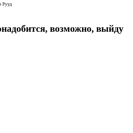
р Рууд
онадобится, возможно, выйду