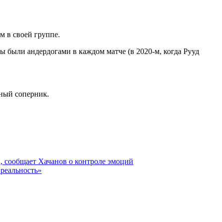
м в своей группе.
 Мы были андердогами в
каждом матче (в 2020-м, когда Рууд
жный соперник.
», сообщает Хачанов о контроле эмоций
 реальность»