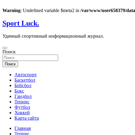
Warning
: Undefined variable $meta2 in
/var/www/user658379/data
Перейти
Sport Luck.
к
содержимому
Удачный спортивный информационный журнал.
Поиск
Поиск
Автоспорт
Баскетбол
Бейсбол
Бокс
Гандбол
Теннис
Футбол
Хоккей
Карта сайта
Главная
Теннис