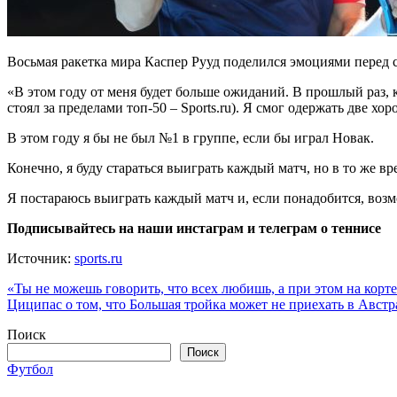
Восьмая ракетка мира Каспер Рууд поделился эмоциями перед 
«В этом году от меня будет больше ожиданий. В прошлый раз, 
стоял за пределами топ-50 – Sports.ru). Я смог одержать две хо
В этом году я бы не был №1 в группе, если бы играл Новак.
Конечно, я буду стараться выиграть каждый матч, но в то же 
Я постараюсь выиграть каждый матч и, если понадобится, возм
Подписывайтесь на наши инстаграм и телеграм о теннисе
Источник:
sports.ru
Навигация
«Ты не можешь говорить, что всех любишь, а при этом на корте
Циципас о том, что Большая тройка может не приехать в Австра
по
Поиск
записям
Поиск
Футбол