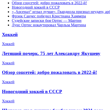
Обзор соцсетей: добро пожаловать в 2022-й!
Новогодний хоккей в СССР
«„Арсенал“ играл лучше». Гвардиола признал неудачу, а
Фрэнк Санчес победил Кристиана Хаммера
Судейские записки боя Ортис — Мартин
Луис Ортис нокаутировал Чарльза Мартина
Хоккей
Хоккей
Летящий почерк. 75 лет Александру Якушеву
Хоккей
Обзор соцсетей: добро пожаловать в 2022-й!
Хоккей
Новогодний хоккей в СССР
Хоккей