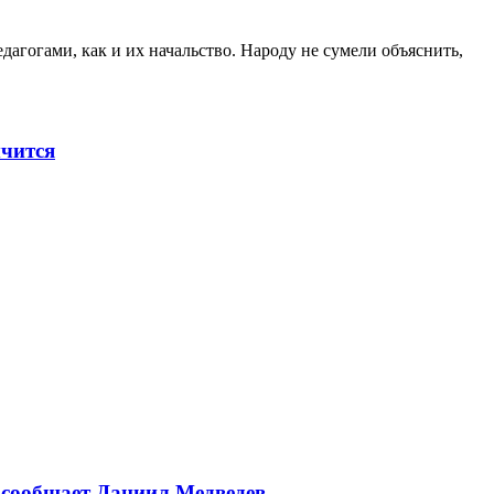
гогами, как и их начальство. Народу не сумели объяснить,
мчится
, сообщает Даниил Медведев