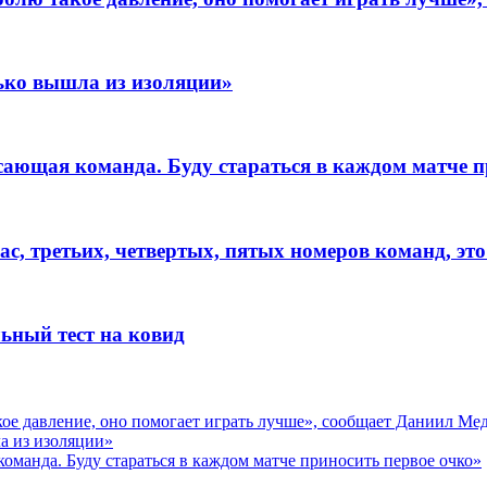
лько вышла из изоляции»
сающая команда. Буду стараться в каждом матче п
ас, третьих, четвертых, пятых номеров команд, это
ьный тест на ковид
кое давление, оно помогает играть лучше», сообщает Даниил Ме
ла из изоляции»
оманда. Буду стараться в каждом матче приносить первое очко»