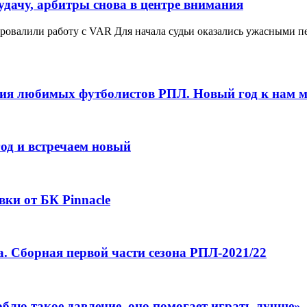
удачу, арбитры снова в центре внимания
валили работу с VAR Для начала судьи оказались ужасными педа
ния любимых футболистов РПЛ. Новый год к нам 
од и встречаем новый
ки от БК Pinnacle
. Сборная первой части сезона РПЛ-2021/22
юблю такое давление, оно помогает играть лучше»